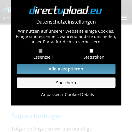
„Der schnellste Bilder-Hoster im Web!”
Datenschutzeinstellungen
Wir nutzen auf unserer Webseite einige Cookies.
Kontakt & Support
Einige sind essentiell, während andere uns helfen,
unser Portal für dich zu verbessern.
Um eine schnelle und unkomplizierte
Essenziell
Statistiken
Bearbeitung Ihres Problems zu gewährleisten,
bitten wir Sie,
Alle akzeptieren
folgende Punkte zu beachten und einzuhalten.
Speichern
Die schnellste Hilfe finden Sie auf unserer
Hilfe
Seite
, die die häufig gestellten Fragen
Anpassen / Cookie-Details
beantwortet.
Supportanfragen:
Folgende Angaben werden benötigt: