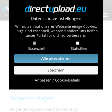
„Der schnellste Bilder-Hoster im Web!”
Datenschutzeinstellungen
Wir nutzen auf unserer Webseite einige Cookies.
Kontakt & Support
Einige sind essentiell, während andere uns helfen,
unser Portal für dich zu verbessern.
Um eine schnelle und unkomplizierte
Essenziell
Statistiken
Bearbeitung Ihres Problems zu gewährleisten,
bitten wir Sie,
Alle akzeptieren
folgende Punkte zu beachten und einzuhalten.
Speichern
Die schnellste Hilfe finden Sie auf unserer
Hilfe
Seite
, die die häufig gestellten Fragen
Anpassen / Cookie-Details
beantwortet.
Supportanfragen:
Folgende Angaben werden benötigt: