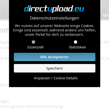
Bilder hochladen
Mit
Datenschutzeinstellungen
Wir nutzen auf unserer Webseite einige Cookies.
ort
Einige sind essentiell, während andere uns helfen,
unser Portal für dich zu verbessern.
plizierte Bearbeitung Ihres Problems zu gewährleisten, bitt
Essenziell
Statistiken
en und einzuhalten.
Alle akzeptieren
 Sie auf unserer
Hilfe Seite
, die die häufig gestellten Fragen 
Speichern
Anpassen / Cookie-Details
benötigt:
ragen,
glichst genaue Fehlerbeschreibung,