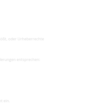
tößt, oder Urheberrechte
rderungen entsprechen:
t ein.