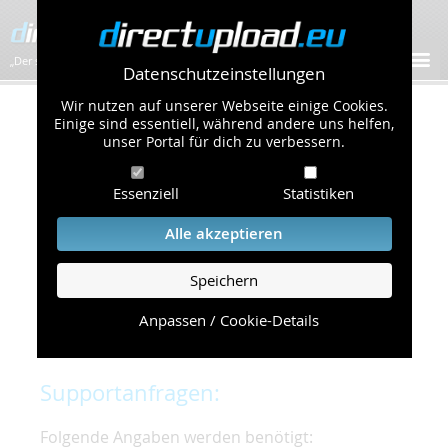
„Der schnellste Bilder-Hoster im Web!”
Datenschutzeinstellungen
Wir nutzen auf unserer Webseite einige Cookies.
Kontakt & Support
Einige sind essentiell, während andere uns helfen,
unser Portal für dich zu verbessern.
Um eine schnelle und unkomplizierte
Essenziell
Statistiken
Bearbeitung Ihres Problems zu gewährleisten,
bitten wir Sie,
Alle akzeptieren
folgende Punkte zu beachten und einzuhalten.
Speichern
Die schnellste Hilfe finden Sie auf unserer
Hilfe
Seite
, die die häufig gestellten Fragen
Anpassen / Cookie-Details
beantwortet.
Supportanfragen:
Folgende Angaben werden benötigt: