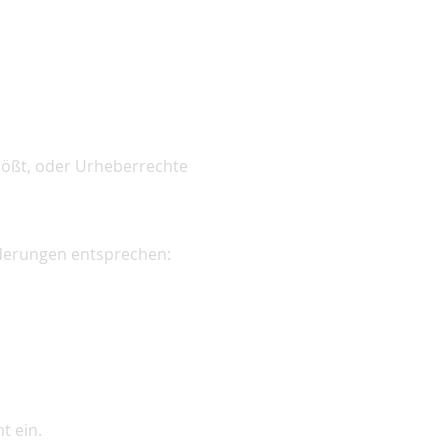
tößt, oder Urheberrechte
rderungen entsprechen:
t ein.