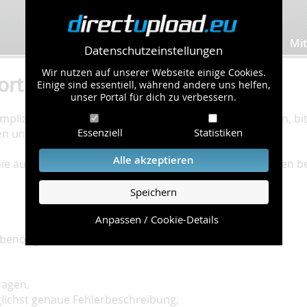
Bilder hochladen
Mit
Datenschutzeinstellungen
Wir nutzen auf unserer Webseite einige Cookies.
ort
Einige sind essentiell, während andere uns helfen,
unser Portal für dich zu verbessern.
plizierte Bearbeitung Ihres Problems zu gewährleisten, bitt
Essenziell
Statistiken
en und einzuhalten.
Alle akzeptieren
 Sie auf unserer
Hilfe Seite
, die die häufig gestellten Fragen 
Speichern
Anpassen / Cookie-Details
benötigt:
ragen,
glichst genaue Fehlerbeschreibung,