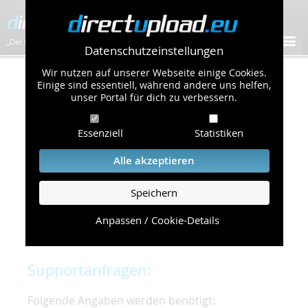
„Der schnellste Bilder-Hoster im Web!”
Datenschutzeinstellungen
Wir nutzen auf unserer Webseite einige Cookies.
Kontakt & Support
Einige sind essentiell, während andere uns helfen,
unser Portal für dich zu verbessern.
Um eine schnelle und unkomplizierte
Essenziell
Statistiken
Bearbeitung Ihres Problems zu gewährleisten,
bitten wir Sie,
Alle akzeptieren
folgende Punkte zu beachten und einzuhalten.
Speichern
Die schnellste Hilfe finden Sie auf unserer
Hilfe
Seite
, die die häufig gestellten Fragen
Anpassen / Cookie-Details
beantwortet.
Supportanfragen:
Folgende Angaben werden benötigt: