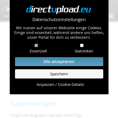
„Der schnellste Bilder-Hoster im Web!”
Datenschutzeinstellungen
Wir nutzen auf unserer Webseite einige Cookies.
Kontakt & Support
Einige sind essentiell, während andere uns helfen,
unser Portal für dich zu verbessern.
Um eine schnelle und unkomplizierte
Essenziell
Statistiken
Bearbeitung Ihres Problems zu gewährleisten,
bitten wir Sie,
Alle akzeptieren
folgende Punkte zu beachten und einzuhalten.
Speichern
Die schnellste Hilfe finden Sie auf unserer
Hilfe
Seite
, die die häufig gestellten Fragen
Anpassen / Cookie-Details
beantwortet.
Supportanfragen:
Folgende Angaben werden benötigt: