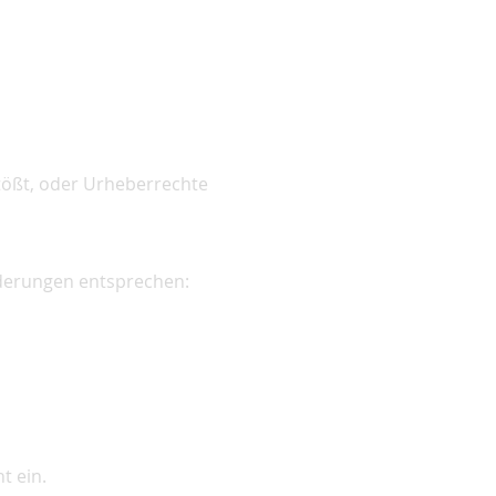
tößt, oder Urheberrechte
rderungen entsprechen:
t ein.