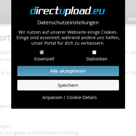
Bilder hochladen
Mit
Datenschutzeinstellungen
Wir nutzen auf unserer Webseite einige Cookies.
ort
Einige sind essentiell, während andere uns helfen,
unser Portal für dich zu verbessern.
plizierte Bearbeitung Ihres Problems zu gewährleisten, bitt
Essenziell
Statistiken
en und einzuhalten.
Alle akzeptieren
 Sie auf unserer
Hilfe Seite
, die die häufig gestellten Fragen 
Speichern
Anpassen / Cookie-Details
benötigt:
ragen,
glichst genaue Fehlerbeschreibung,