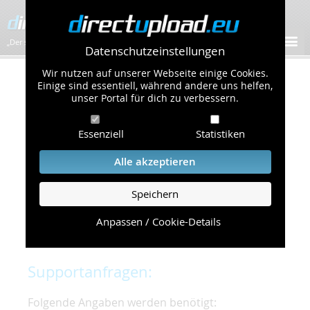
„Der schnellste Bilder-Hoster im Web!”
Datenschutzeinstellungen
Wir nutzen auf unserer Webseite einige Cookies.
Kontakt & Support
Einige sind essentiell, während andere uns helfen,
unser Portal für dich zu verbessern.
Um eine schnelle und unkomplizierte
Essenziell
Statistiken
Bearbeitung Ihres Problems zu gewährleisten,
bitten wir Sie,
Alle akzeptieren
folgende Punkte zu beachten und einzuhalten.
Speichern
Die schnellste Hilfe finden Sie auf unserer
Hilfe
Seite
, die die häufig gestellten Fragen
Anpassen / Cookie-Details
beantwortet.
Supportanfragen:
Folgende Angaben werden benötigt: