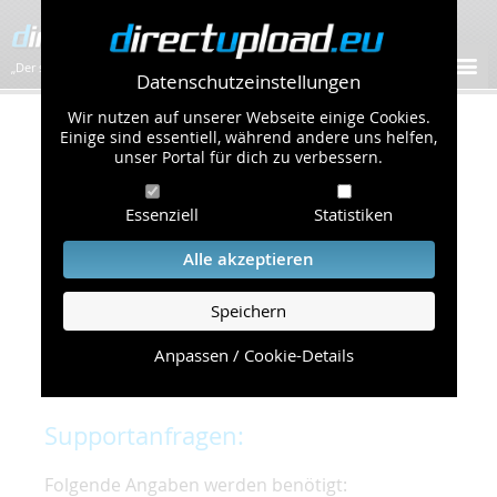
„Der schnellste Bilder-Hoster im Web!”
Datenschutzeinstellungen
Wir nutzen auf unserer Webseite einige Cookies.
Kontakt & Support
Einige sind essentiell, während andere uns helfen,
unser Portal für dich zu verbessern.
Um eine schnelle und unkomplizierte
Essenziell
Statistiken
Bearbeitung Ihres Problems zu gewährleisten,
bitten wir Sie,
Alle akzeptieren
folgende Punkte zu beachten und einzuhalten.
Speichern
Die schnellste Hilfe finden Sie auf unserer
Hilfe
Seite
, die die häufig gestellten Fragen
Anpassen / Cookie-Details
beantwortet.
Supportanfragen:
Folgende Angaben werden benötigt: