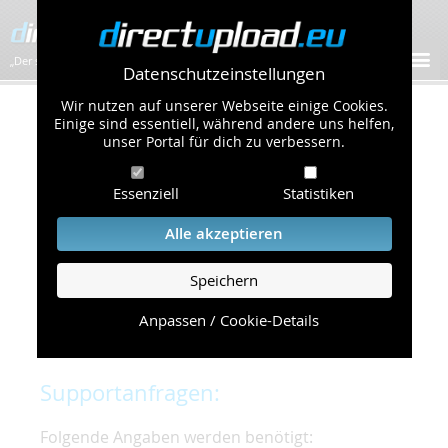
„Der schnellste Bilder-Hoster im Web!”
Datenschutzeinstellungen
Wir nutzen auf unserer Webseite einige Cookies.
Kontakt & Support
Einige sind essentiell, während andere uns helfen,
unser Portal für dich zu verbessern.
Um eine schnelle und unkomplizierte
Essenziell
Statistiken
Bearbeitung Ihres Problems zu gewährleisten,
bitten wir Sie,
Alle akzeptieren
folgende Punkte zu beachten und einzuhalten.
Speichern
Die schnellste Hilfe finden Sie auf unserer
Hilfe
Seite
, die die häufig gestellten Fragen
Anpassen / Cookie-Details
beantwortet.
Supportanfragen:
Folgende Angaben werden benötigt: