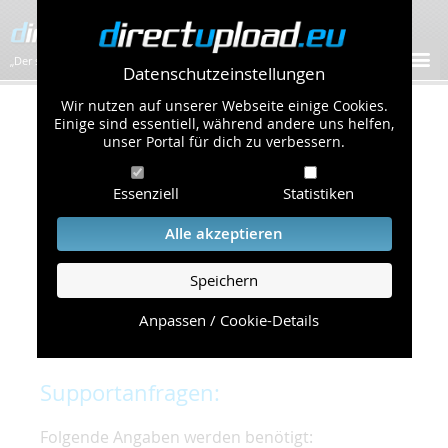
„Der schnellste Bilder-Hoster im Web!”
Datenschutzeinstellungen
Wir nutzen auf unserer Webseite einige Cookies.
Kontakt & Support
Einige sind essentiell, während andere uns helfen,
unser Portal für dich zu verbessern.
Um eine schnelle und unkomplizierte
Essenziell
Statistiken
Bearbeitung Ihres Problems zu gewährleisten,
bitten wir Sie,
Alle akzeptieren
folgende Punkte zu beachten und einzuhalten.
Speichern
Die schnellste Hilfe finden Sie auf unserer
Hilfe
Seite
, die die häufig gestellten Fragen
Anpassen / Cookie-Details
beantwortet.
Supportanfragen:
Folgende Angaben werden benötigt: