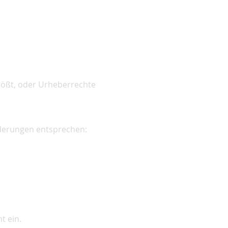
tößt, oder Urheberrechte
rderungen entsprechen:
t ein.