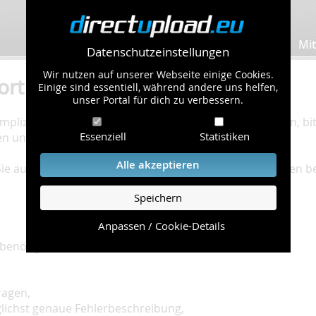
Bilder hochladen
Mit
Datenschutzeinstellungen
Wir nutzen auf unserer Webseite einige Cookies.
ort
Einige sind essentiell, während andere uns helfen,
unser Portal für dich zu verbessern.
plizierte Bearbeitung Ihres Problems zu gewährleisten, bitt
Essenziell
Statistiken
en und einzuhalten.
Alle akzeptieren
 Sie auf unserer
Hilfe Seite
, die die häufig gestellten Fragen 
Speichern
Anpassen / Cookie-Details
benötigt:
ragen,
glichst genaue Fehlerbeschreibung,