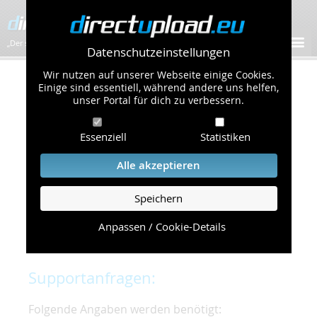
„Der schnellste Bilder-Hoster im Web!”
Datenschutzeinstellungen
Wir nutzen auf unserer Webseite einige Cookies.
Kontakt & Support
Einige sind essentiell, während andere uns helfen,
unser Portal für dich zu verbessern.
Um eine schnelle und unkomplizierte
Essenziell
Statistiken
Bearbeitung Ihres Problems zu gewährleisten,
bitten wir Sie,
Alle akzeptieren
folgende Punkte zu beachten und einzuhalten.
Speichern
Die schnellste Hilfe finden Sie auf unserer
Hilfe
Seite
, die die häufig gestellten Fragen
Anpassen / Cookie-Details
beantwortet.
Supportanfragen:
Folgende Angaben werden benötigt: