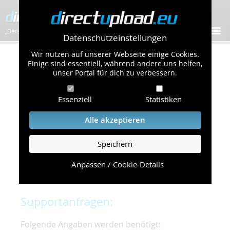
„Der schnellste Bilder-Hoster im Web!”
Datenschutzeinstellungen
Wir nutzen auf unserer Webseite einige Cookies.
Kontakt & Support
Einige sind essentiell, während andere uns helfen,
unser Portal für dich zu verbessern.
Um eine schnelle und unkomplizierte
Essenziell
Statistiken
Bearbeitung Ihres Problems zu gewährleisten,
bitten wir Sie,
Alle akzeptieren
folgende Punkte zu beachten und einzuhalten.
Speichern
Die schnellste Hilfe finden Sie auf unserer
Hilfe
Seite
, die die häufig gestellten Fragen
Anpassen / Cookie-Details
beantwortet.
Supportanfragen:
Folgende Angaben werden benötigt: