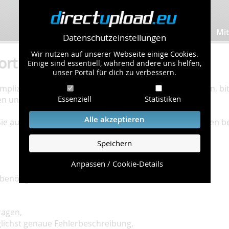
Bilder hochladen
Mit
Datenschutzeinstellungen
Wir nutzen auf unserer Webseite einige Cookies.
ort
Einige sind essentiell, während andere uns helfen,
unser Portal für dich zu verbessern.
plizierte Bearbeitung Ihres Problems zu gewährleisten, bitt
Essenziell
Statistiken
en und einzuhalten.
Alle akzeptieren
 Sie auf unserer
Hilfe Seite
, die die häufig gestellten Fragen 
Speichern
Anpassen / Cookie-Details
benötigt:
ragen,
glichst genaue Fehlerbeschreibung,