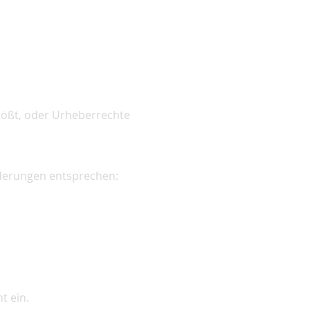
tößt, oder Urheberrechte
rderungen entsprechen:
t ein.