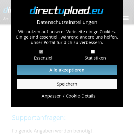
„Der schnellste Bilder-Hoster im Web!”
Datenschutzeinstellungen
Wir nutzen auf unserer Webseite einige Cookies.
Kontakt & Support
Einige sind essentiell, während andere uns helfen,
unser Portal für dich zu verbessern.
Um eine schnelle und unkomplizierte
Essenziell
Statistiken
Bearbeitung Ihres Problems zu gewährleisten,
bitten wir Sie,
Alle akzeptieren
folgende Punkte zu beachten und einzuhalten.
Speichern
Die schnellste Hilfe finden Sie auf unserer
Hilfe
Seite
, die die häufig gestellten Fragen
Anpassen / Cookie-Details
beantwortet.
Supportanfragen:
Folgende Angaben werden benötigt: