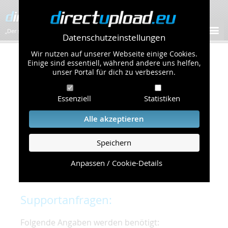
„Der schnellste Bilder-Hoster im Web!”
Datenschutzeinstellungen
Wir nutzen auf unserer Webseite einige Cookies.
Kontakt & Support
Einige sind essentiell, während andere uns helfen,
unser Portal für dich zu verbessern.
Um eine schnelle und unkomplizierte
Essenziell
Statistiken
Bearbeitung Ihres Problems zu gewährleisten,
bitten wir Sie,
Alle akzeptieren
folgende Punkte zu beachten und einzuhalten.
Speichern
Die schnellste Hilfe finden Sie auf unserer
Hilfe
Seite
, die die häufig gestellten Fragen
Anpassen / Cookie-Details
beantwortet.
Supportanfragen:
Folgende Angaben werden benötigt: