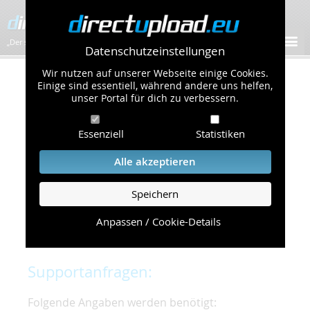
„Der schnellste Bilder-Hoster im Web!”
Datenschutzeinstellungen
Wir nutzen auf unserer Webseite einige Cookies.
Kontakt & Support
Einige sind essentiell, während andere uns helfen,
unser Portal für dich zu verbessern.
Um eine schnelle und unkomplizierte
Essenziell
Statistiken
Bearbeitung Ihres Problems zu gewährleisten,
bitten wir Sie,
Alle akzeptieren
folgende Punkte zu beachten und einzuhalten.
Speichern
Die schnellste Hilfe finden Sie auf unserer
Hilfe
Seite
, die die häufig gestellten Fragen
Anpassen / Cookie-Details
beantwortet.
Supportanfragen:
Folgende Angaben werden benötigt: