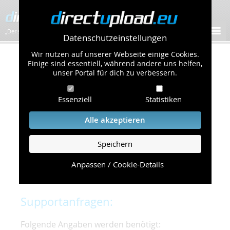
„Der schnellste Bilder-Hoster im Web!”
Datenschutzeinstellungen
Wir nutzen auf unserer Webseite einige Cookies.
Kontakt & Support
Einige sind essentiell, während andere uns helfen,
unser Portal für dich zu verbessern.
Um eine schnelle und unkomplizierte
Essenziell
Statistiken
Bearbeitung Ihres Problems zu gewährleisten,
bitten wir Sie,
Alle akzeptieren
folgende Punkte zu beachten und einzuhalten.
Speichern
Die schnellste Hilfe finden Sie auf unserer
Hilfe
Seite
, die die häufig gestellten Fragen
Anpassen / Cookie-Details
beantwortet.
Supportanfragen:
Folgende Angaben werden benötigt: