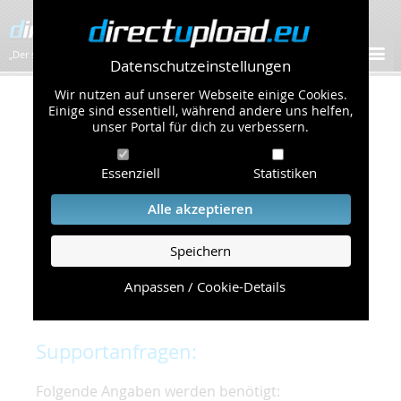
„Der schnellste Bilder-Hoster im Web!”
Datenschutzeinstellungen
Wir nutzen auf unserer Webseite einige Cookies.
Kontakt & Support
Einige sind essentiell, während andere uns helfen,
unser Portal für dich zu verbessern.
Um eine schnelle und unkomplizierte
Essenziell
Statistiken
Bearbeitung Ihres Problems zu gewährleisten,
bitten wir Sie,
Alle akzeptieren
folgende Punkte zu beachten und einzuhalten.
Speichern
Die schnellste Hilfe finden Sie auf unserer
Hilfe
Seite
, die die häufig gestellten Fragen
Anpassen / Cookie-Details
beantwortet.
Supportanfragen:
Folgende Angaben werden benötigt: