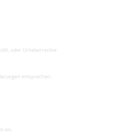
tößt, oder Urheberrechte
rderungen entsprechen:
t ein.