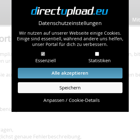
Bilder hochladen
Mit
Datenschutzeinstellungen
Wir nutzen auf unserer Webseite einige Cookies.
ort
Einige sind essentiell, während andere uns helfen,
unser Portal für dich zu verbessern.
plizierte Bearbeitung Ihres Problems zu gewährleisten, bitt
Essenziell
Statistiken
en und einzuhalten.
Alle akzeptieren
 Sie auf unserer
Hilfe Seite
, die die häufig gestellten Fragen 
Speichern
Anpassen / Cookie-Details
benötigt:
ragen,
glichst genaue Fehlerbeschreibung,