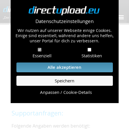
„Der schnellste Bilder-Hoster im Web!”
Datenschutzeinstellungen
Wir nutzen auf unserer Webseite einige Cookies.
Kontakt & Support
Einige sind essentiell, während andere uns helfen,
unser Portal für dich zu verbessern.
Um eine schnelle und unkomplizierte
Essenziell
Statistiken
Bearbeitung Ihres Problems zu gewährleisten,
bitten wir Sie,
Alle akzeptieren
folgende Punkte zu beachten und einzuhalten.
Speichern
Die schnellste Hilfe finden Sie auf unserer
Hilfe
Seite
, die die häufig gestellten Fragen
Anpassen / Cookie-Details
beantwortet.
Supportanfragen:
Folgende Angaben werden benötigt: