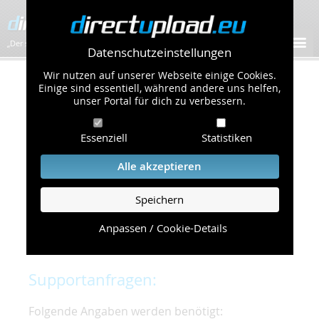
„Der schnellste Bilder-Hoster im Web!”
Datenschutzeinstellungen
Wir nutzen auf unserer Webseite einige Cookies.
Kontakt & Support
Einige sind essentiell, während andere uns helfen,
unser Portal für dich zu verbessern.
Um eine schnelle und unkomplizierte
Essenziell
Statistiken
Bearbeitung Ihres Problems zu gewährleisten,
bitten wir Sie,
Alle akzeptieren
folgende Punkte zu beachten und einzuhalten.
Speichern
Die schnellste Hilfe finden Sie auf unserer
Hilfe
Seite
, die die häufig gestellten Fragen
Anpassen / Cookie-Details
beantwortet.
Supportanfragen:
Folgende Angaben werden benötigt: