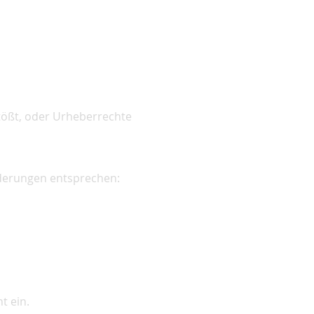
tößt, oder Urheberrechte
rderungen entsprechen:
t ein.