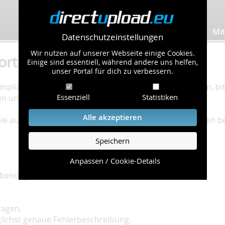
Bilder hochladen
Mit
Datenschutzeinstellungen
Wir nutzen auf unserer Webseite einige Cookies.
ort
Einige sind essentiell, während andere uns helfen,
unser Portal für dich zu verbessern.
plizierte Bearbeitung Ihres Problems zu gewährleisten, bitt
Essenziell
Statistiken
en und einzuhalten.
Alle akzeptieren
 Sie auf unserer
Hilfe Seite
, die die häufig gestellten Fragen 
Speichern
Anpassen / Cookie-Details
benötigt:
ragen,
glichst genaue Fehlerbeschreibung,