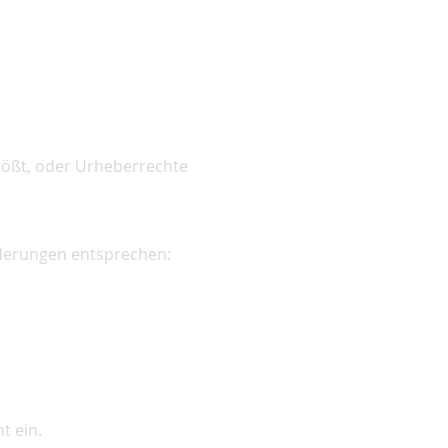
tößt, oder Urheberrechte
rderungen entsprechen:
t ein.