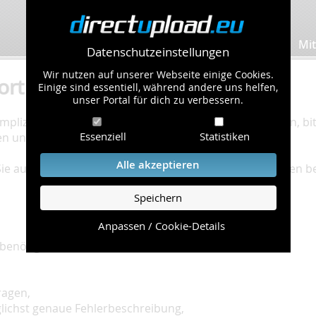
Bilder hochladen
Mit
Datenschutzeinstellungen
Wir nutzen auf unserer Webseite einige Cookies.
ort
Einige sind essentiell, während andere uns helfen,
unser Portal für dich zu verbessern.
plizierte Bearbeitung Ihres Problems zu gewährleisten, bitt
Essenziell
Statistiken
en und einzuhalten.
Alle akzeptieren
 Sie auf unserer
Hilfe Seite
, die die häufig gestellten Fragen 
Speichern
Anpassen / Cookie-Details
benötigt:
ragen,
glichst genaue Fehlerbeschreibung,