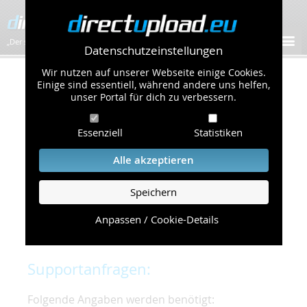
„Der schnellste Bilder-Hoster im Web!”
Datenschutzeinstellungen
Wir nutzen auf unserer Webseite einige Cookies.
Kontakt & Support
Einige sind essentiell, während andere uns helfen,
unser Portal für dich zu verbessern.
Um eine schnelle und unkomplizierte
Essenziell
Statistiken
Bearbeitung Ihres Problems zu gewährleisten,
bitten wir Sie,
Alle akzeptieren
folgende Punkte zu beachten und einzuhalten.
Speichern
Die schnellste Hilfe finden Sie auf unserer
Hilfe
Seite
, die die häufig gestellten Fragen
Anpassen / Cookie-Details
beantwortet.
Supportanfragen:
Folgende Angaben werden benötigt: