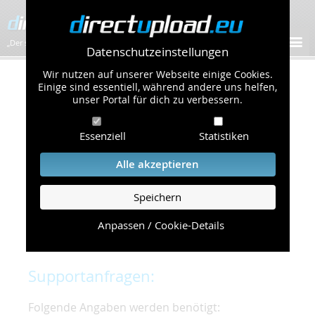
„Der schnellste Bilder-Hoster im Web!”
Datenschutzeinstellungen
Wir nutzen auf unserer Webseite einige Cookies.
Kontakt & Support
Einige sind essentiell, während andere uns helfen,
unser Portal für dich zu verbessern.
Um eine schnelle und unkomplizierte
Essenziell
Statistiken
Bearbeitung Ihres Problems zu gewährleisten,
bitten wir Sie,
Alle akzeptieren
folgende Punkte zu beachten und einzuhalten.
Speichern
Die schnellste Hilfe finden Sie auf unserer
Hilfe
Seite
, die die häufig gestellten Fragen
Anpassen / Cookie-Details
beantwortet.
Supportanfragen:
Folgende Angaben werden benötigt: