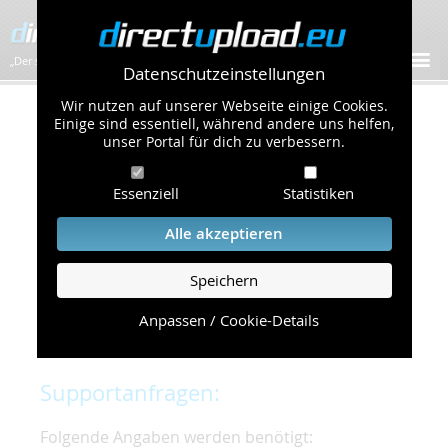
„Der schnellste Bilder-Hoster im Web!”
Datenschutzeinstellungen
Wir nutzen auf unserer Webseite einige Cookies.
Kontakt & Support
Einige sind essentiell, während andere uns helfen,
unser Portal für dich zu verbessern.
Um eine schnelle und unkomplizierte
Essenziell
Statistiken
Bearbeitung Ihres Problems zu gewährleisten,
bitten wir Sie,
Alle akzeptieren
folgende Punkte zu beachten und einzuhalten.
Speichern
Die schnellste Hilfe finden Sie auf unserer
Hilfe
Seite
, die die häufig gestellten Fragen
Anpassen / Cookie-Details
beantwortet.
Supportanfragen:
Folgende Angaben werden benötigt: