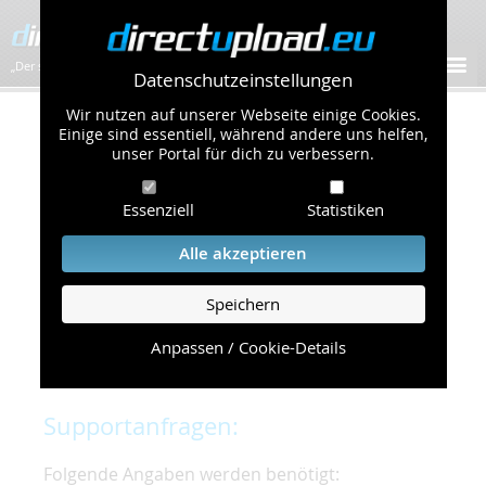
„Der schnellste Bilder-Hoster im Web!”
Datenschutzeinstellungen
Wir nutzen auf unserer Webseite einige Cookies.
Kontakt & Support
Einige sind essentiell, während andere uns helfen,
unser Portal für dich zu verbessern.
Um eine schnelle und unkomplizierte
Essenziell
Statistiken
Bearbeitung Ihres Problems zu gewährleisten,
bitten wir Sie,
Alle akzeptieren
folgende Punkte zu beachten und einzuhalten.
Speichern
Die schnellste Hilfe finden Sie auf unserer
Hilfe
Seite
, die die häufig gestellten Fragen
Anpassen / Cookie-Details
beantwortet.
Supportanfragen:
Folgende Angaben werden benötigt: