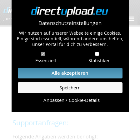
„Der schnellste Bilder-Hoster im Web!”
Datenschutzeinstellungen
Wir nutzen auf unserer Webseite einige Cookies.
Kontakt & Support
Einige sind essentiell, während andere uns helfen,
unser Portal für dich zu verbessern.
Um eine schnelle und unkomplizierte
Essenziell
Statistiken
Bearbeitung Ihres Problems zu gewährleisten,
bitten wir Sie,
Alle akzeptieren
folgende Punkte zu beachten und einzuhalten.
Speichern
Die schnellste Hilfe finden Sie auf unserer
Hilfe
Seite
, die die häufig gestellten Fragen
Anpassen / Cookie-Details
beantwortet.
Supportanfragen:
Folgende Angaben werden benötigt: