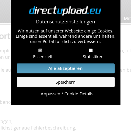
Bilder hochladen
Mit
Datenschutzeinstellungen
Wir nutzen auf unserer Webseite einige Cookies.
ort
Einige sind essentiell, während andere uns helfen,
unser Portal für dich zu verbessern.
plizierte Bearbeitung Ihres Problems zu gewährleisten, bitt
Essenziell
Statistiken
en und einzuhalten.
Alle akzeptieren
 Sie auf unserer
Hilfe Seite
, die die häufig gestellten Fragen 
Speichern
Anpassen / Cookie-Details
benötigt:
ragen,
glichst genaue Fehlerbeschreibung,