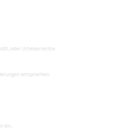
tößt, oder Urheberrechte
rderungen entsprechen:
t ein.