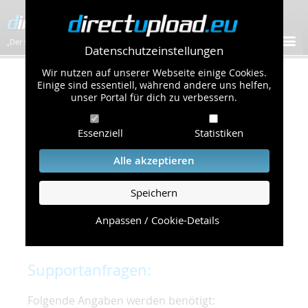
„Der schnellste Bilder-Hoster im Web!”
Datenschutzeinstellungen
Wir nutzen auf unserer Webseite einige Cookies.
Kontakt & Support
Einige sind essentiell, während andere uns helfen,
unser Portal für dich zu verbessern.
Um eine schnelle und unkomplizierte
Essenziell
Statistiken
Bearbeitung Ihres Problems zu gewährleisten,
bitten wir Sie,
Alle akzeptieren
folgende Punkte zu beachten und einzuhalten.
Speichern
Die schnellste Hilfe finden Sie auf unserer
Hilfe
Seite
, die die häufig gestellten Fragen
Anpassen / Cookie-Details
beantwortet.
Supportanfragen:
Folgende Angaben werden benötigt: