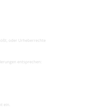
tößt, oder Urheberrechte
rderungen entsprechen:
t ein.