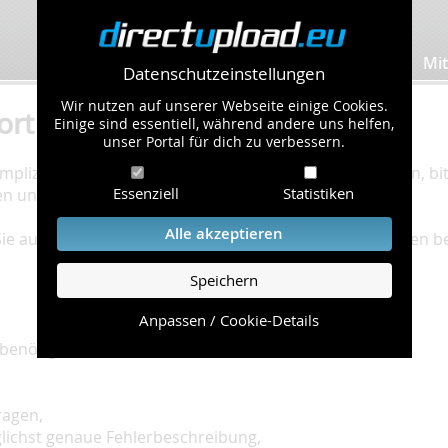
Bilder hochladen
Mit
Datenschutzeinstellungen
Wir nutzen auf unserer Webseite einige Cookies.
ort
Einige sind essentiell, während andere uns helfen,
unser Portal für dich zu verbessern.
plizierte Bearbeitung Ihres Problems zu gewährleisten, bitt
Essenziell
Statistiken
en und einzuhalten.
Alle akzeptieren
 Sie auf unserer
Hilfe Seite
, die die häufig gestellten Fragen 
Speichern
Anpassen / Cookie-Details
benötigt:
ragen,
glichst genaue Fehlerbeschreibung,