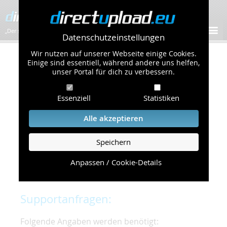
„Der schnellste Bilder-Hoster im Web!”
Datenschutzeinstellungen
Wir nutzen auf unserer Webseite einige Cookies.
Kontakt & Support
Einige sind essentiell, während andere uns helfen,
unser Portal für dich zu verbessern.
Um eine schnelle und unkomplizierte
Essenziell
Statistiken
Bearbeitung Ihres Problems zu gewährleisten,
bitten wir Sie,
Alle akzeptieren
folgende Punkte zu beachten und einzuhalten.
Speichern
Die schnellste Hilfe finden Sie auf unserer
Hilfe
Seite
, die die häufig gestellten Fragen
Anpassen / Cookie-Details
beantwortet.
Supportanfragen:
Folgende Angaben werden benötigt: