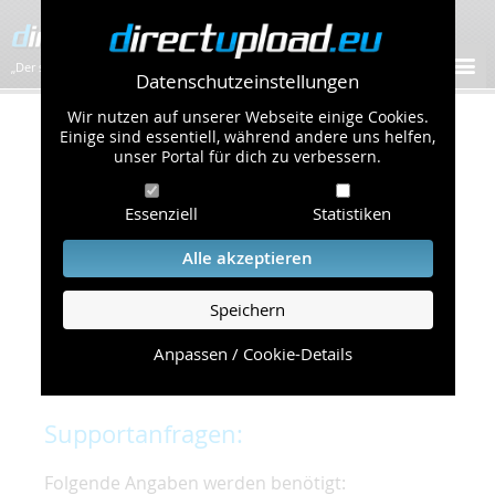
„Der schnellste Bilder-Hoster im Web!”
Datenschutzeinstellungen
Wir nutzen auf unserer Webseite einige Cookies.
Kontakt & Support
Einige sind essentiell, während andere uns helfen,
unser Portal für dich zu verbessern.
Um eine schnelle und unkomplizierte
Essenziell
Statistiken
Bearbeitung Ihres Problems zu gewährleisten,
bitten wir Sie,
Alle akzeptieren
folgende Punkte zu beachten und einzuhalten.
Speichern
Die schnellste Hilfe finden Sie auf unserer
Hilfe
Seite
, die die häufig gestellten Fragen
Anpassen / Cookie-Details
beantwortet.
Supportanfragen:
Folgende Angaben werden benötigt: