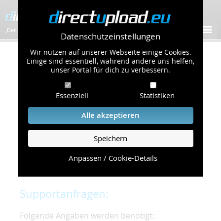
„Der schnellste Bilder-Hoster im Web!”
Datenschutzeinstellungen
Wir nutzen auf unserer Webseite einige Cookies.
Kontakt & Support
Einige sind essentiell, während andere uns helfen,
unser Portal für dich zu verbessern.
Um eine schnelle und unkomplizierte
Essenziell
Statistiken
Bearbeitung Ihres Problems zu gewährleisten,
bitten wir Sie,
Alle akzeptieren
folgende Punkte zu beachten und einzuhalten.
Speichern
Die schnellste Hilfe finden Sie auf unserer
Hilfe
Seite
, die die häufig gestellten Fragen
Anpassen / Cookie-Details
beantwortet.
Supportanfragen:
Folgende Angaben werden benötigt: