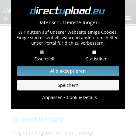
„Der schnellste Bilder-Hoster im Web!”
Datenschutzeinstellungen
Wir nutzen auf unserer Webseite einige Cookies.
Kontakt & Support
Einige sind essentiell, während andere uns helfen,
unser Portal für dich zu verbessern.
Um eine schnelle und unkomplizierte
Essenziell
Statistiken
Bearbeitung Ihres Problems zu gewährleisten,
bitten wir Sie,
Alle akzeptieren
folgende Punkte zu beachten und einzuhalten.
Speichern
Die schnellste Hilfe finden Sie auf unserer
Hilfe
Seite
, die die häufig gestellten Fragen
Anpassen / Cookie-Details
beantwortet.
Supportanfragen:
Folgende Angaben werden benötigt: