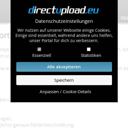
Bilder hochladen
Mit
Datenschutzeinstellungen
Wir nutzen auf unserer Webseite einige Cookies.
ort
Einige sind essentiell, während andere uns helfen,
unser Portal für dich zu verbessern.
plizierte Bearbeitung Ihres Problems zu gewährleisten, bitt
Essenziell
Statistiken
en und einzuhalten.
Alle akzeptieren
 Sie auf unserer
Hilfe Seite
, die die häufig gestellten Fragen 
Speichern
Anpassen / Cookie-Details
benötigt:
ragen,
glichst genaue Fehlerbeschreibung,