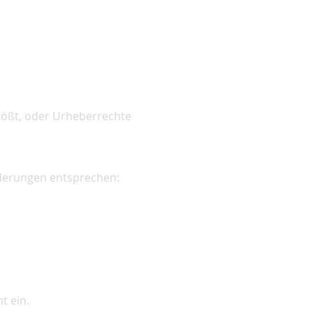
tößt, oder Urheberrechte
rderungen entsprechen:
t ein.