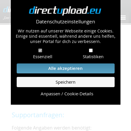
„Der schnellste Bilder-Hoster im Web!”
Datenschutzeinstellungen
Wir nutzen auf unserer Webseite einige Cookies.
Kontakt & Support
Einige sind essentiell, während andere uns helfen,
unser Portal für dich zu verbessern.
Um eine schnelle und unkomplizierte
Essenziell
Statistiken
Bearbeitung Ihres Problems zu gewährleisten,
bitten wir Sie,
Alle akzeptieren
folgende Punkte zu beachten und einzuhalten.
Speichern
Die schnellste Hilfe finden Sie auf unserer
Hilfe
Seite
, die die häufig gestellten Fragen
Anpassen / Cookie-Details
beantwortet.
Supportanfragen:
Folgende Angaben werden benötigt: