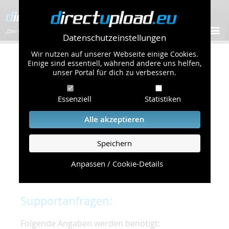
„Der schnellste Bilder-Hoster im Web!”
Datenschutzeinstellungen
Wir nutzen auf unserer Webseite einige Cookies.
Kontakt & Support
Einige sind essentiell, während andere uns helfen,
unser Portal für dich zu verbessern.
Um eine schnelle und unkomplizierte
Essenziell
Statistiken
Bearbeitung Ihres Problems zu gewährleisten,
bitten wir Sie,
Alle akzeptieren
folgende Punkte zu beachten und einzuhalten.
Speichern
Die schnellste Hilfe finden Sie auf unserer
Hilfe
Seite
, die die häufig gestellten Fragen
Anpassen / Cookie-Details
beantwortet.
Supportanfragen:
Folgende Angaben werden benötigt: