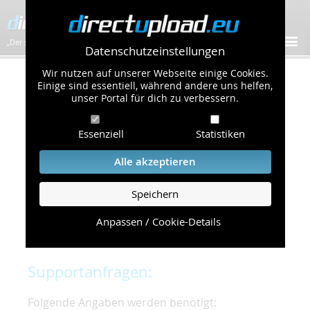
„Der schnellste Bilder-Hoster im Web!”
Datenschutzeinstellungen
Wir nutzen auf unserer Webseite einige Cookies.
Kontakt & Support
Einige sind essentiell, während andere uns helfen,
unser Portal für dich zu verbessern.
Um eine schnelle und unkomplizierte
Essenziell
Statistiken
Bearbeitung Ihres Problems zu gewährleisten,
bitten wir Sie,
Alle akzeptieren
folgende Punkte zu beachten und einzuhalten.
Speichern
Die schnellste Hilfe finden Sie auf unserer
Hilfe
Seite
, die die häufig gestellten Fragen
Anpassen / Cookie-Details
beantwortet.
Supportanfragen:
Folgende Angaben werden benötigt: