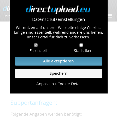
„Der schnellste Bilder-Hoster im Web!”
Datenschutzeinstellungen
Wir nutzen auf unserer Webseite einige Cookies.
Kontakt & Support
Einige sind essentiell, während andere uns helfen,
unser Portal für dich zu verbessern.
Um eine schnelle und unkomplizierte
Essenziell
Statistiken
Bearbeitung Ihres Problems zu gewährleisten,
bitten wir Sie,
Alle akzeptieren
folgende Punkte zu beachten und einzuhalten.
Speichern
Die schnellste Hilfe finden Sie auf unserer
Hilfe
Seite
, die die häufig gestellten Fragen
Anpassen / Cookie-Details
beantwortet.
Supportanfragen:
Folgende Angaben werden benötigt: