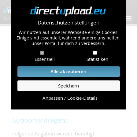
„Der schnellste Bilder-Hoster im Web!”
Datenschutzeinstellungen
Wir nutzen auf unserer Webseite einige Cookies.
Kontakt & Support
Einige sind essentiell, während andere uns helfen,
unser Portal für dich zu verbessern.
Um eine schnelle und unkomplizierte
Essenziell
Statistiken
Bearbeitung Ihres Problems zu gewährleisten,
bitten wir Sie,
Alle akzeptieren
folgende Punkte zu beachten und einzuhalten.
Speichern
Die schnellste Hilfe finden Sie auf unserer
Hilfe
Seite
, die die häufig gestellten Fragen
Anpassen / Cookie-Details
beantwortet.
Supportanfragen:
Folgende Angaben werden benötigt: