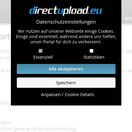
Bilder hochladen
Mit
Datenschutzeinstellungen
Wir nutzen auf unserer Webseite einige Cookies.
ort
Einige sind essentiell, während andere uns helfen,
unser Portal für dich zu verbessern.
plizierte Bearbeitung Ihres Problems zu gewährleisten, bitt
Essenziell
Statistiken
en und einzuhalten.
Alle akzeptieren
 Sie auf unserer
Hilfe Seite
, die die häufig gestellten Fragen 
Speichern
Anpassen / Cookie-Details
benötigt:
ragen,
glichst genaue Fehlerbeschreibung,