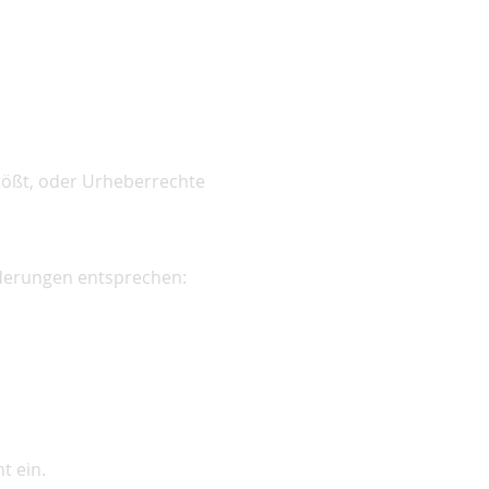
tößt, oder Urheberrechte
rderungen entsprechen:
t ein.