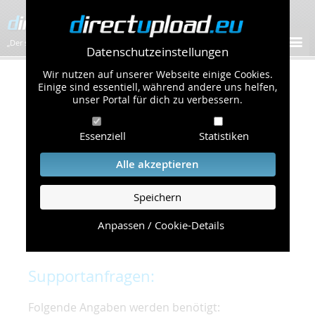
„Der schnellste Bilder-Hoster im Web!”
Datenschutzeinstellungen
Wir nutzen auf unserer Webseite einige Cookies.
Kontakt & Support
Einige sind essentiell, während andere uns helfen,
unser Portal für dich zu verbessern.
Um eine schnelle und unkomplizierte
Essenziell
Statistiken
Bearbeitung Ihres Problems zu gewährleisten,
bitten wir Sie,
Alle akzeptieren
folgende Punkte zu beachten und einzuhalten.
Speichern
Die schnellste Hilfe finden Sie auf unserer
Hilfe
Seite
, die die häufig gestellten Fragen
Anpassen / Cookie-Details
beantwortet.
Supportanfragen:
Folgende Angaben werden benötigt: