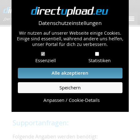
„Der schnellste Bilder-Hoster im Web!”
Datenschutzeinstellungen
Wir nutzen auf unserer Webseite einige Cookies.
Kontakt & Support
Einige sind essentiell, während andere uns helfen,
unser Portal für dich zu verbessern.
Um eine schnelle und unkomplizierte
Essenziell
Statistiken
Bearbeitung Ihres Problems zu gewährleisten,
bitten wir Sie,
Alle akzeptieren
folgende Punkte zu beachten und einzuhalten.
Speichern
Die schnellste Hilfe finden Sie auf unserer
Hilfe
Seite
, die die häufig gestellten Fragen
Anpassen / Cookie-Details
beantwortet.
Supportanfragen:
Folgende Angaben werden benötigt: