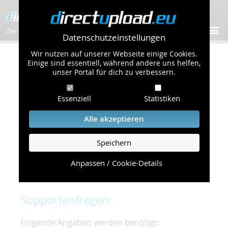
„Der schnellste Bilder-Hoster im Web!”
Datenschutzeinstellungen
Wir nutzen auf unserer Webseite einige Cookies.
Kontakt & Support
Einige sind essentiell, während andere uns helfen,
unser Portal für dich zu verbessern.
Um eine schnelle und unkomplizierte
Essenziell
Statistiken
Bearbeitung Ihres Problems zu gewährleisten,
bitten wir Sie,
Alle akzeptieren
folgende Punkte zu beachten und einzuhalten.
Speichern
Die schnellste Hilfe finden Sie auf unserer
Hilfe
Seite
, die die häufig gestellten Fragen
Anpassen / Cookie-Details
beantwortet.
Supportanfragen:
Folgende Angaben werden benötigt: