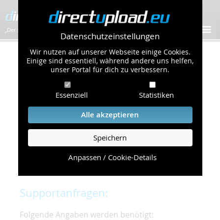
„Der schnellste Bilder-Hoster im Web!”
Datenschutzeinstellungen
Wir nutzen auf unserer Webseite einige Cookies.
Kontakt & Support
Einige sind essentiell, während andere uns helfen,
unser Portal für dich zu verbessern.
Um eine schnelle und unkomplizierte
Essenziell
Statistiken
Bearbeitung Ihres Problems zu gewährleisten,
bitten wir Sie,
Alle akzeptieren
folgende Punkte zu beachten und einzuhalten.
Speichern
Die schnellste Hilfe finden Sie auf unserer
Hilfe
Seite
, die die häufig gestellten Fragen
Anpassen / Cookie-Details
beantwortet.
Supportanfragen:
Folgende Angaben werden benötigt: