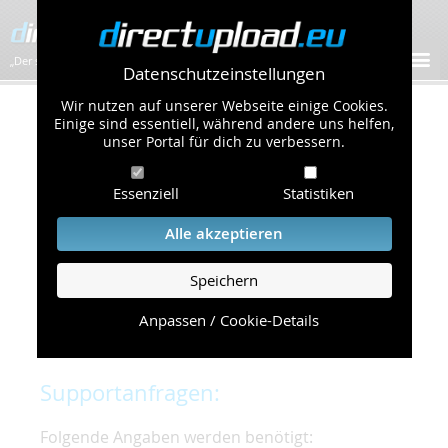
„Der schnellste Bilder-Hoster im Web!”
Datenschutzeinstellungen
Wir nutzen auf unserer Webseite einige Cookies.
Kontakt & Support
Einige sind essentiell, während andere uns helfen,
unser Portal für dich zu verbessern.
Um eine schnelle und unkomplizierte
Essenziell
Statistiken
Bearbeitung Ihres Problems zu gewährleisten,
bitten wir Sie,
Alle akzeptieren
folgende Punkte zu beachten und einzuhalten.
Speichern
Die schnellste Hilfe finden Sie auf unserer
Hilfe
Seite
, die die häufig gestellten Fragen
Anpassen / Cookie-Details
beantwortet.
Supportanfragen:
Folgende Angaben werden benötigt: